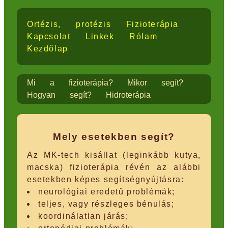
Ortézis, protézis
Fizioterápia
Kapcsolat
Linkek
Rólam
Kezdőlap
Mi a fizioterápia?
Mikor segít?
Hogyan segít?
Hidroterápia
Mely esetekben segít?
Az MK-tech kisállat (leginkább kutya,
macska) fizioterápia révén az alábbi
esetekben képes segítségnyújtásra:
neurológiai eredetű problémák;
teljes, vagy részleges bénulás;
koordinálatlan járás;