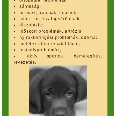
ortopédiai problémák;
sántaság;
törések, traumák, ficamok;
izom-, ín-, szalagsérülések;
diszplázia;
időskori problémák, artrózis;
nyirokkeringési problémák, ödéma;
műtétek utáni rehabilitáció;
testsúlyproblémák;
aktív sportok, bemelegítés,
levezetés.